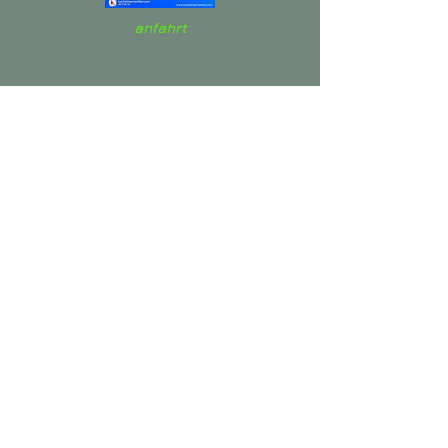
anfahrt
downloads
kontakt
vvm
datenschutz