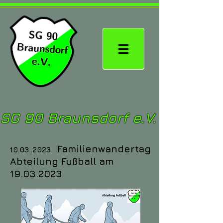
SG 90 Braunsdorf e.V.
Familienwandertag
10.03..2023
Abteilung Fußball am
19.03.2023