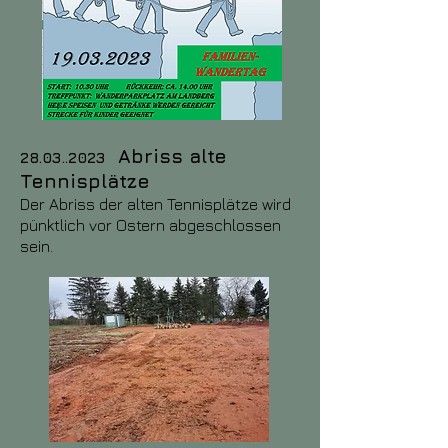
Abriss alte
28.03..2023
Tennisplätze
Der Abriss der alten Tennisplätze wird
pünktlich vor Ostern abgeschlossen
sein.