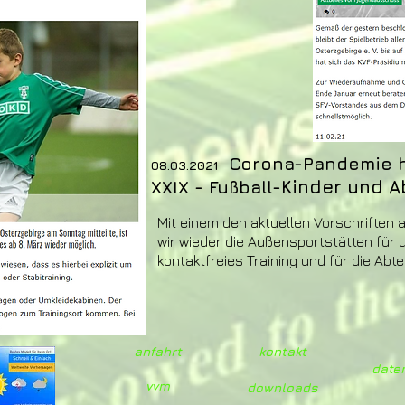
Corona-Pandemie hat
08.03.2021
Kinder und A
XXIX
- Fußball-
Mit einem den aktuellen Vorschrifte
wir wieder die Außensportstätten für
kontaktfreies Training und für die Abte
anfahrt
kontakt
date
vvm
downloads