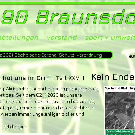
90 Braunsdor
abteilungen
vorstand
sport + umwel
z 2021 Sächsische Corona-Schutz-Verordnung
gül
Kein End
t uns im Griff - Teil XXVIII
-
bby. Akribisch ausgearbeitete Hygienekonzepte
ert das. Seit dem 02.11.2020 ist unsere
ell diskutierten Lockerungspläne betrachtet,
Profisport, immer mehr nach hinten. Nicht nur
, werden immer ungelenkiger, dicker und
 sich hören: