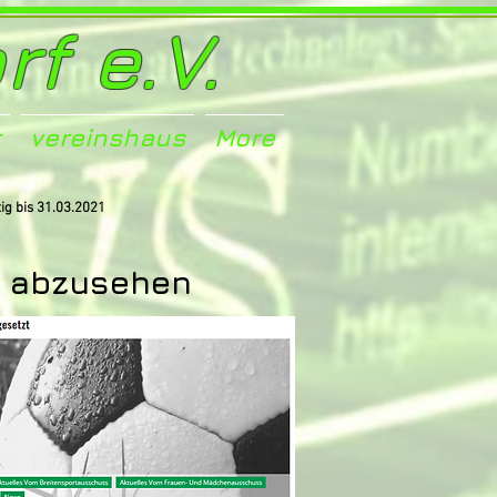
f e.V.
t
vereinshaus
More
tig bis 31.03.2021
e abzusehen