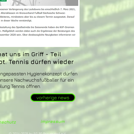
 uns im Griff - Teil
bt. Tennis dürfen wieder
n angepassten Hygienekonzept dürfen
 unsere Nachwuchsfußballer für ein
ilung Tennis öffnen.
vorherige news
impressum
nschutz