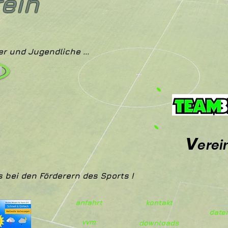
rein
er und Jugendliche ...
 BRA
 BRA
V
erei
 bei den Förderern des Sports !
anfahrt
kontakt
date
vvm
downloads