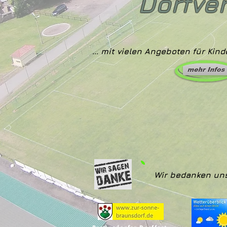
Dorfve
... mit vielen Angeboten für Kind
IN
IN
Wir bedanken uns